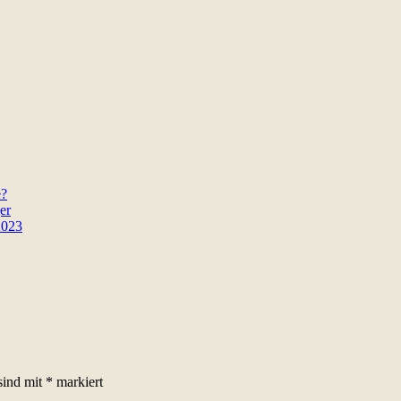
e?
er
2023
sind mit
*
markiert