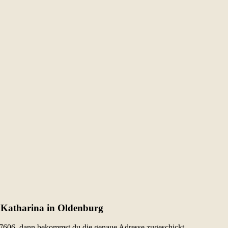
t Katharina in Oldenburg
17606, dann bekommst du die genaue Adresse zugeschickt.